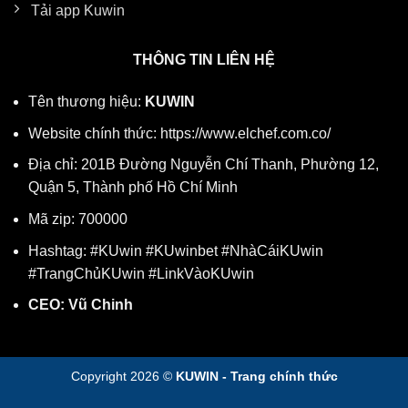
Tải app Kuwin
THÔNG TIN LIÊN HỆ
Tên thương hiệu:
KUWIN
Website chính thức:
https://www.elchef.com.co/
Địa chỉ: 201B Đường Nguyễn Chí Thanh, Phường 12,
Quận 5, Thành phố Hồ Chí Minh
Mã zip: 700000
Hashtag: #KUwin #KUwinbet #NhàCáiKUwin
#TrangChủKUwin #LinkVàoKUwin
CEO:
Vũ Chinh
Copyright 2026 ©
KUWIN - Trang chính thức