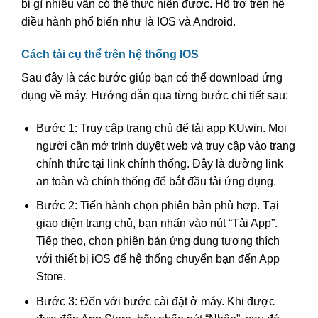
bị gì nhiều vẫn có thể thực hiện được. Hỗ trợ trên hệ
điều hành phổ biến như là IOS và Android.
Cách tải cụ thể trên hệ thống IOS
Sau đây là các bước giúp bạn có thể download ứng
dụng về máy. Hướng dẫn qua từng bước chi tiết sau:
Bước 1: Truy cập trang chủ để
tải app KUwin
. Mọi
người cần mở trình duyệt web và truy cập vào trang
chính thức tại link chính thống. Đây là đường link
an toàn và chính thống để bắt đầu tải ứng dụng.
Bước 2: Tiến hành chọn phiên bản phù hợp. Tại
giao diện trang chủ, bạn nhấn vào nút “Tải App”.
Tiếp theo, chọn phiên bản ứng dụng tương thích
với thiết bị iOS để hệ thống chuyển bạn đến App
Store.
Bước 3: Đến với bước cài đặt ở máy. Khi được