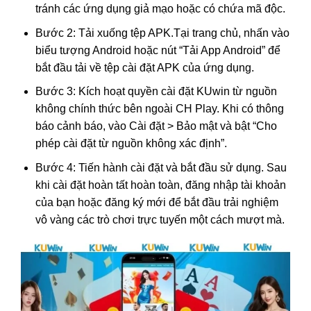
tránh các ứng dụng giả mạo hoặc có chứa mã độc.
Bước 2: Tải xuống tệp APK.Tại trang chủ, nhấn vào
biểu tượng Android hoặc nút “Tải App Android” để
bắt đầu tải về tệp cài đặt APK của ứng dụng.
Bước 3: Kích hoạt quyền cài đặt KUwin từ nguồn
không chính thức bên ngoài CH Play. Khi có thông
báo cảnh báo, vào Cài đặt > Bảo mật và bật “Cho
phép cài đặt từ nguồn không xác định”.
Bước 4: Tiến hành cài đặt và bắt đầu sử dụng. Sau
khi cài đặt hoàn tất hoàn toàn, đăng nhập tài khoản
của bạn hoặc đăng ký mới để bắt đầu trải nghiệm
vô vàng các trò chơi trực tuyến một cách mượt mà.