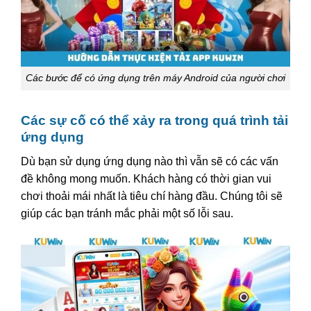
Các bước để có ứng dụng trên máy Android của người chơi
Các sự cố có thể xảy ra trong quá trình tải
ứng dụng
Dù bạn sử dụng ứng dụng nào thì vẫn sẽ có các vấn
đề không mong muốn. Khách hàng có thời gian vui
chơi thoải mái nhất là tiêu chí hàng đầu. Chúng tôi sẽ
giúp các bạn tránh mắc phải một số lỗi sau.